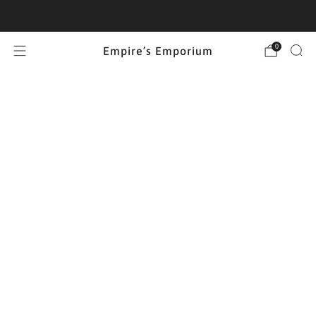
West Volusia’s only men’s store
0
Empire’s Emporium